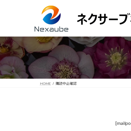
コ
ナ
ン
ビ
テ
ゲ
ン
ー
ツ
シ
へ
ョ
ス
ン
キ
に
ッ
移
プ
動
HOME
購読中止確認
[mailpo