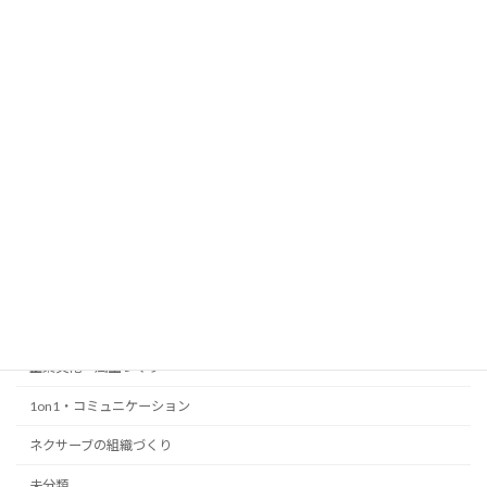
個人情報の取り扱いについては、
プライバシーポリシー
をご覧ください。
検索
カテゴリー
組織づくりの考え方
経営者の組織マネジメント
人事制度・評価の考え方
企業文化・風土づくり
1on1・コミュニケーション
ネクサーブの組織づくり
未分類