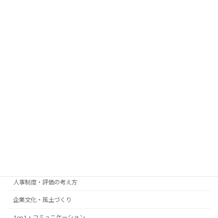
個人情報の取り扱いについては、
プライバシーポリシー
をご覧ください。
検索
カテゴリー
組織づくりの考え方
経営者の組織マネジメント
人事制度・評価の考え方
企業文化・風土づくり
1on1・コミュニケーション